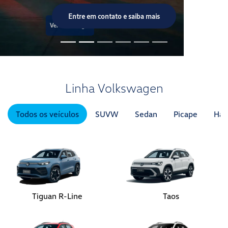
Todos os veículos
SUVW
Sedan
Picape
Hat
Tiguan R-Line
Taos
Tera
Novo Nivus