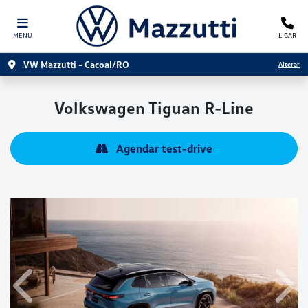
MENU
LIGAR
VW Mazzutti - Cacoal/RO
Alterar
Volkswagen
Tiguan R-Line
Agendar test-drive
Anterior
Próx