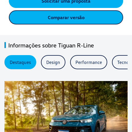
Solicitar uma proposta
Comparar versão
Informações sobre Tiguan R-Line
Destaques
Design
Performance
Tecnol