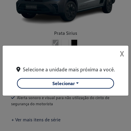
Prata Sirius
X
"Aerowischer" - palhetas do limpador de para-brisa com
melhor performance
Selecione a unidade mais próxima a você.
"ESS" - alerta de frenagem de emergência
2 airbags (passageiro e motorista)
Selecionar
2 portas
Alerta sonoro e visual para não utilização do cinto de
segurança do motorista
+ Ver mais itens de série