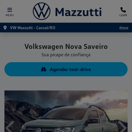
MENU
LIGAR
VW Mazzutti - Cacoal/RO
Alterar
Volkswagen
Nova Saveiro
Sua picape de confiança
Agendar test-drive
Anterior
Próx