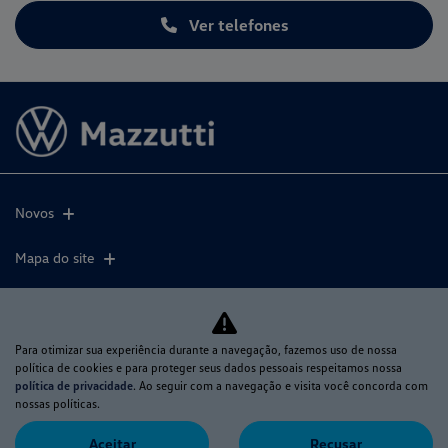
Ver telefones
Novos
Mapa do site
Política de privacidade
Para otimizar sua experiência durante a navegação, fazemos uso de nossa
MAZZUTTI COMERCIO DE VEÍCULOS LTDA
política de cookies e para proteger seus dados pessoais respeitamos nossa
política de privacidade
. Ao seguir com a navegação e visita você concorda com
CNPJ: 07.595.449/0001-99
nossas políticas.
Aceitar
Recusar