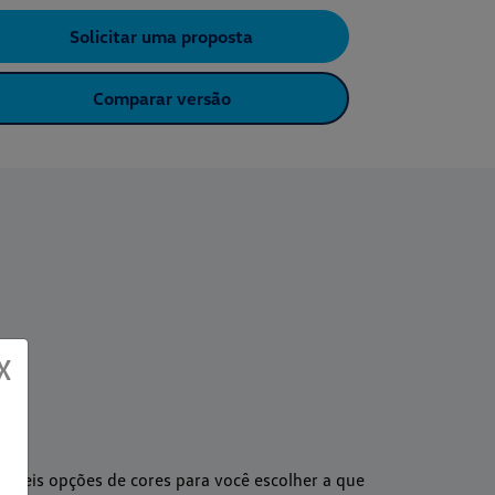
Solicitar uma proposta
S
Comparar versão
X
m seis opções de cores para você escolher a que