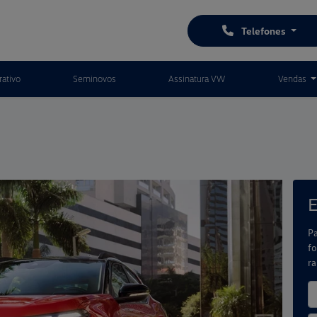
Telefones
ativo
Seminovos
Assinatura VW
Vendas
E
Pa
fo
r