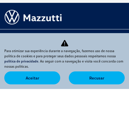
Novos
Para otimizar sua experiência durante a navegação, fazemos uso de nossa
Mapa do site
política de cookies e para proteger seus dados pessoais respeitamos nossa
política de privacidade
. Ao seguir com a navegação e visita você concorda com
Política de privacidade
nossas políticas.
Aceitar
Recusar
MAZZUTTI COMERCIO DE VEÍCULOS LTDA
CNPJ: 07.595.449/0001-99
Desacelere. Seu bem maior é a vida.