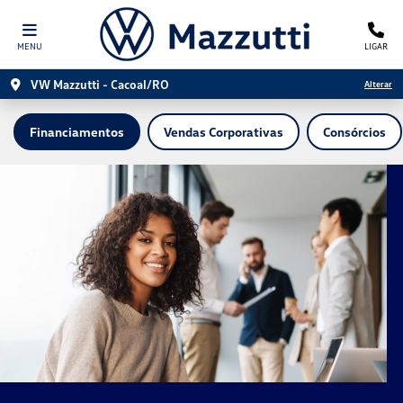
MENU
LIGAR
VW Mazzutti - Cacoal/RO
Alterar
Financiamentos
Vendas Corporativas
Consórcios