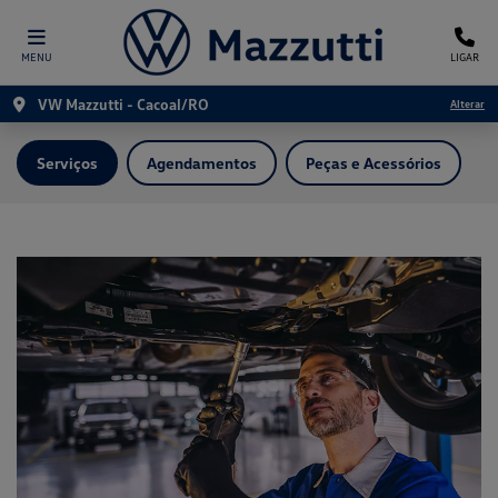
MENU
LIGAR
VW Mazzutti - Cacoal/RO
Alterar
Serviços
Agendamentos
Peças e Acessórios