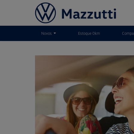
Novos
Estoque 0km
Compar