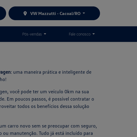
VW Mazzutti - Cacoal/RO
Pós-vendas
Fale conosco
wagen
: uma maneira prática e inteligente de
ho!
en, você pode ter um veículo 0km na sua
. Em poucos passos, é possível contratar o
roveitar todos os benefícios dessa solução
r um carro novo sem se preocupar com seguro,
ou manutenção. Tudo já está incluído para