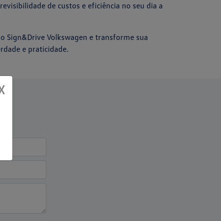
evisibilidade de custos e eficiência no seu dia a
do Sign&Drive Volkswagen e transforme sua
rdade e praticidade.
X