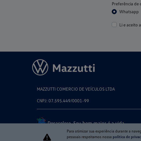
Preferência de 
Whatsapp
Li e aceito 
MAZZUTTI COMERCIO DE VEÍCULOS LTDA
CNPJ: 07.595.449/0001-99
Desacelere. Seu bem maior é a vida.
Para otimizar sua experiência durante a nave
pessoais respeitamos nossa
política de priva