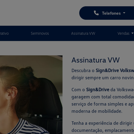
Telefones
ativo
Seminovos
Assinatura VW
Vendas
Assinatura VW
Descubra o
Sign&Drive Volks
dirigir sempre um carro novin
Com o
Sign&Drive
da Volkswag
garagem com total comodidade
serviço de forma simples e ap
moderna de mobilidade.
Tenha a experiência de dirigi
documentação, emplacamento 