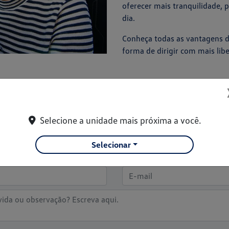
oferecer mais tranquilidade, pr
dia.
Conheça todas as vantagens 
forma de dirigir com mais libe
Sign & Drive
Selecione a unidade mais próxima a você.
Fique por dentro das novidades
Selecionar