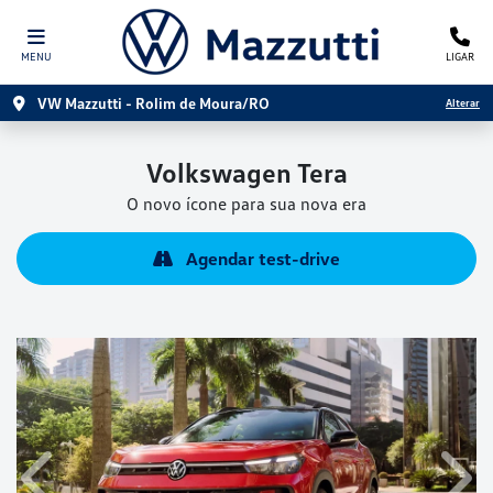
MENU
LIGAR
VW Mazzutti - Rolim de Moura/RO
Alterar
Volkswagen
Tera
O novo ícone para sua nova era
Agendar test-drive
Anterior
Próx