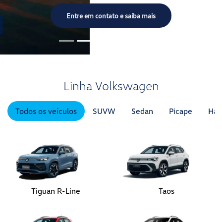
Todos os veículos
SUVW
Sedan
Picape
Hat
Tiguan R-Line
Taos
Tera
Novo Nivus