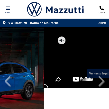
MENU
LIGAR
VW Mazzutti - Rolim de Moura/RO
Alterar
templates.template-01.components.carousel.texts.control
temp
Ver texto legal
Linha Volkswagen