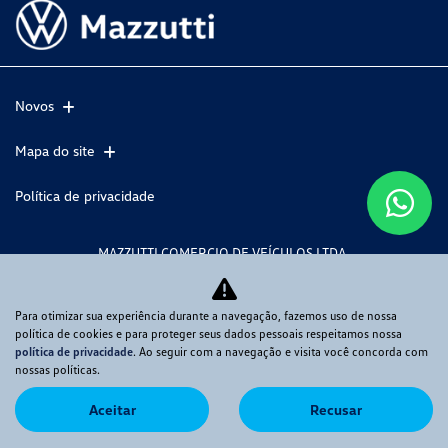
Novos
Mapa do site
Política de privacidade
MAZZUTTI COMERCIO DE VEÍCULOS LTDA
CNPJ: 07.595.449/0002-70
Para otimizar sua experiência durante a navegação, fazemos uso de nossa
política de cookies e para proteger seus dados pessoais respeitamos nossa
política de privacidade
. Ao seguir com a navegação e visita você concorda com
Desacelere. Seu bem maior é a vida.
nossas políticas.
Aceitar
Recusar
Desenvolvido pela DEALERSPACE ® Direitos Reservados.