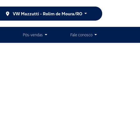
VW Mazzutti - Rolim de Moura/RO
Pós-vendas
Fale conosco