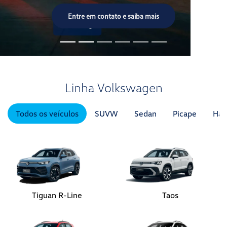
Todos os veículos
SUVW
Sedan
Picape
Hat
Tiguan R-Line
Taos
Tera
Novo Nivus