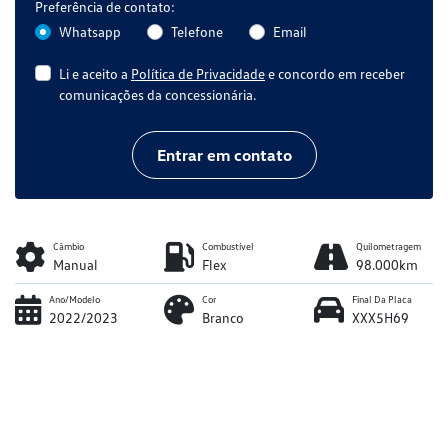
Preferência de contato:
Whatsapp
Telefone
Email
Li e aceito a
Política de Privacidade
e concordo em receber
comunicações da concessionária.
Entrar em contato
Câmbio
Combustível
Quilometragem
Manual
Flex
98.000km
Ano/Modelo
Cor
Final Da Placa
2022/2023
Branco
XXX5H69