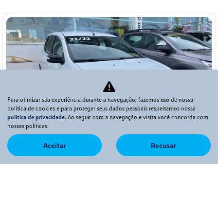
Para otimizar sua experiência durante a navegação, fazemos uso de nossa
política de cookies e para proteger seus dados pessoais respeitamos nossa
política de privacidade
. Ao seguir com a navegação e visita você concorda com
nossas políticas.
Aceitar
Recusar
Co
mp
RENAULT
arti
SANDERO 2.0 16V HI-FLEX RS MANUAL
lhe