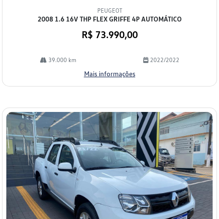
mp
PEUGEOT
arti
2008 1.6 16V THP FLEX GRIFFE 4P AUTOMÁTICO
lhe
R$ 73.990,00
39.000 km
2022/2022
Mais informações