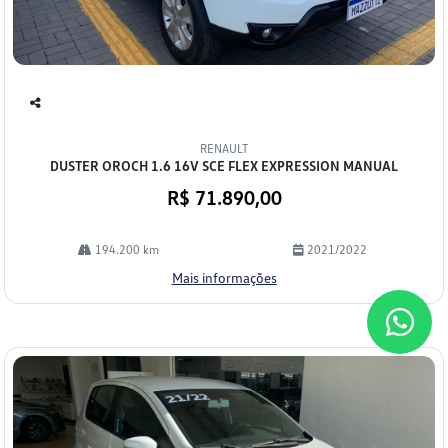
Co
mp
RENAULT
arti
DUSTER OROCH 1.6 16V SCE FLEX EXPRESSION MANUAL
lhe
R$ 71.890,00
194.200 km
2021/2022
Mais informações