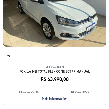
Co
mp
VOLKSWAGEN
arti
FOX 1.6 MSI TOTAL FLEX CONNECT 4P MANUAL
lhe
R$ 63.990,00
100.200 km
2021/2022
Mais informações