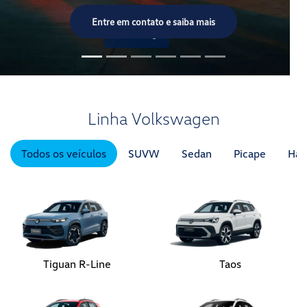
Todos os veículos
SUVW
Sedan
Picape
Hat
Tiguan R-Line
Taos
Tera
Novo Nivus