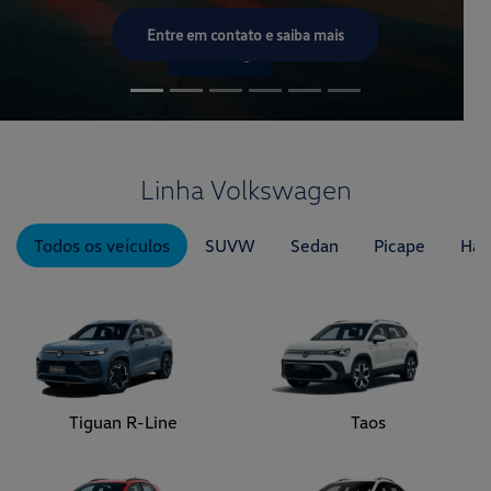
Todos os veículos
SUVW
Sedan
Picape
Hat
Tiguan R-Line
Taos
Tera
Novo Nivus