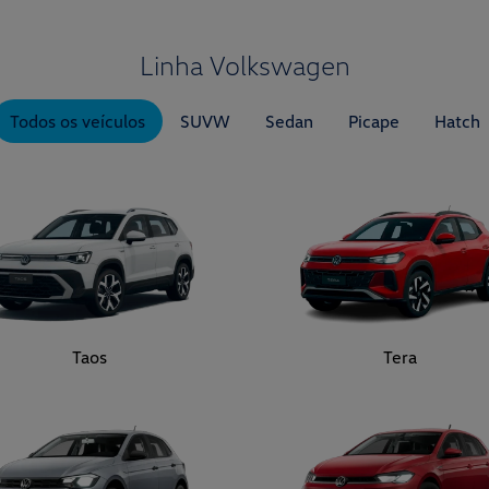
Linha Volkswagen
Todos os veículos
SUVW
Sedan
Picape
Hatch
Taos
Tera