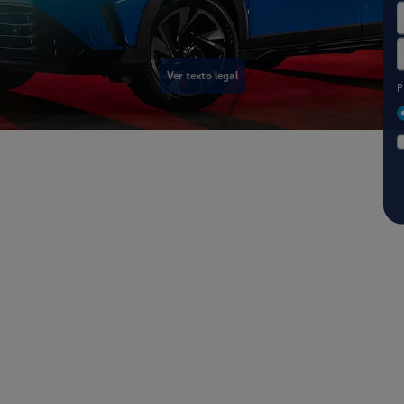
s.control_prev
Ver texto legal