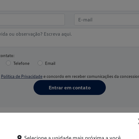
contato:
Telefone
Email
a
Política de Privacidade
e concordo em receber comunicações da concession
Entrar em contato
ma nova Volkswagen.
Selecione a unidade mais próxima a você.
n e se surpreenda.