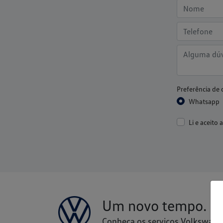
Preferência de 
Whatsapp
Li e aceito 
Um novo tempo.
U
Conheça os serviços Volkswage